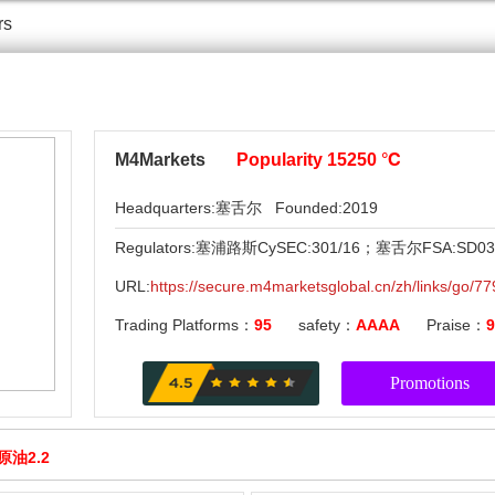
rs
M4Markets
Popularity
15250 ℃
time：2026-01-22 22:37 author：carey
Headquarters:塞舌尔 Founded:2019
Regulators:塞浦路斯CySEC:301/16；塞舌尔FSA:SD
URL:
https://secure.m4marketsglobal.cn/zh/links/go/7
Trading Platforms：
95
safety：
AAAA
Praise：
9
Promotions
原油2.2