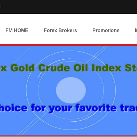
！
FM HOME
Forex Brokers
Promotions