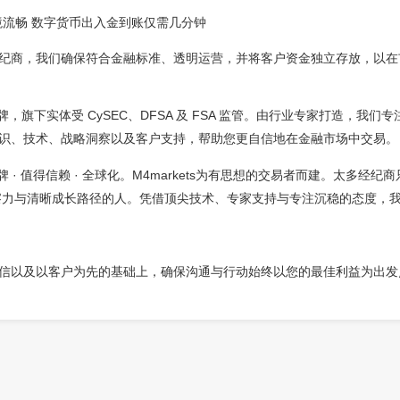
境流畅 数字货币出入金到账仅需几分钟
监管的经纪商，我们确保符合金融标准、透明运营，并将客户资金独立存放，
全球性品牌，旗下实体受 CySEC、DFSA 及 FSA 监管。由行业专家打造
提供知识、技术、战略洞察以及客户支持，帮助您更自信地在金融市场中交易。
 Global. 持牌 · 值得信赖 · 全球化。M4markets为有思想的交易者而建
洞察力与清晰成长路径的人。凭借顶尖技术、专家支持与专注沉稳的态度，
明度、诚信以及以客户为先的基础上，确保沟通与行动始终以您的最佳利益为