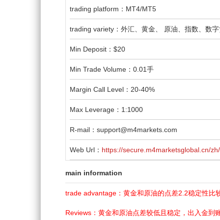
trading platform：MT4/MT5
trading variety：外汇、黄金、 原油、指数、数
Min Deposit：$20
Min Trade Volume：0.01手
Margin Call Level：20-40%
Max Leverage：1:1000
R-mail：support@m4markets.com
Web Url：
https://secure.m4marketsglobal.cn/zh/
main information
trade advantage：黄金和原油的点差2.2
Reviews：黄金和原油点差较低且稳定，出入金