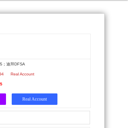
035；迪拜DFSA
794
Real Account
5
Real Account