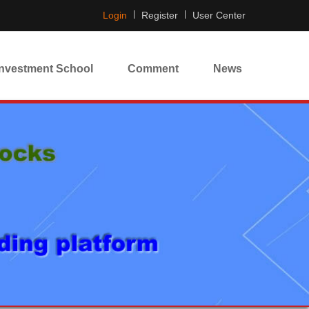
Login
Register
User Center
Investment School
Comment
News