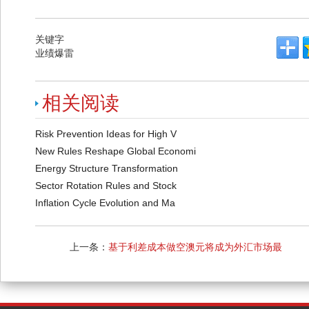
关键字
业绩爆雷
相关阅读
Risk Prevention Ideas for High V
New Rules Reshape Global Economi
Energy Structure Transformation
Sector Rotation Rules and Stock
Inflation Cycle Evolution and Ma
上一条：
基于利差成本做空澳元将成为外汇市场最
便宜的避险对冲之一