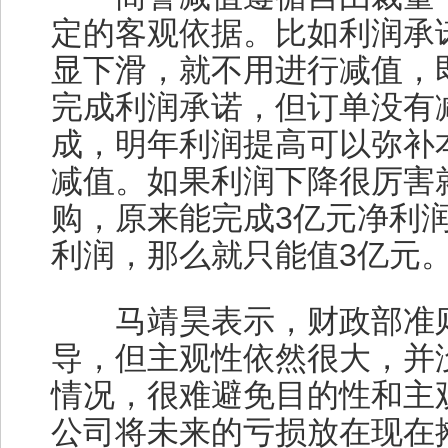
定的客观依据。比如利润承
显下滑，就不用进行减值，
完成利润承诺，但订单没有
成，明年利润提高可以弥补
减值。如果利润下降很厉害
购，原来能完成3亿元净利润
利润，那么就只能值3亿元
马靖昊表示，财政部准则
导，但主观性依然很大，并
情况，很难避免目的性和主
公司将未来的亏损放在现在