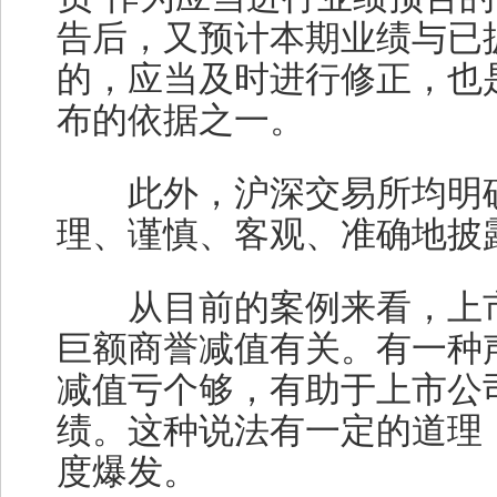
告后，又预计本期业绩与已
的，应当及时进行修正，也是
布的依据之一。
此外，沪深交易所均明确
理、谨慎、客观、准确地披
从目前的案例来看，上市
巨额商誉减值有关。有一种
减值亏个够，有助于上市公
绩。这种说法有一定的道理
度爆发。