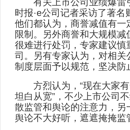
有关上市公司业绩爆雷引
时报·e公司记者采访了著
他们都认为，商誉减值有一
限制。另外商誉和大规模减
很难进行处罚，专家建议慎
司。另有专家认为，对相关
制度层面予以规范，坚决防止
方烈认为，“现在大家有
坦白从宽”，不少上市公司
散监管和舆论的注意力，另
舆论不大好听，遮遮掩掩监