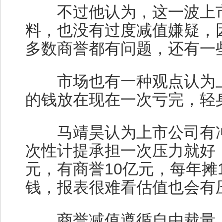
不过他认为，这一波上市
料，也没有过度减值嫌疑，
多数商誉都有问题，还有一
市场也有一种观点认为上
的钱放在现在一次亏完，轻
马靖昊认为上市公司有冲
次性计提承担一次压力就好
元，有商誉10亿元，每年摊
钱，报表很难看估值也会有
商誉减值遵循自由裁量，