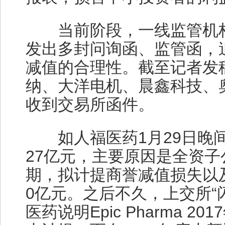
当前阶段，一线监管机构
发出多封问询函、监管函，
减值的合理性。截至记者发
纳、大洋电机、晨鑫科技、
收到交易所函件。
如人福医药1月29日晚间公
27亿元，主要原因是全资子公司
期，拟计提商誉减值损失以
0亿元。之后不久，上交所“
医药说明Epic Pharma 