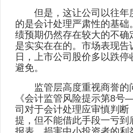
但是，这让公司以往年度
的是会计处理严肃性的基础
绩预期仍然存在较大的不确
是实实在在的。市场表现告
日，上市公司股价多以跌停
避免。
监管层高度重视商誉的问
《会计监管风险提示第8号
司对于会计处理应审慎判断
提，但不能借此手段一亏到底
报表，损害中小投资者的利