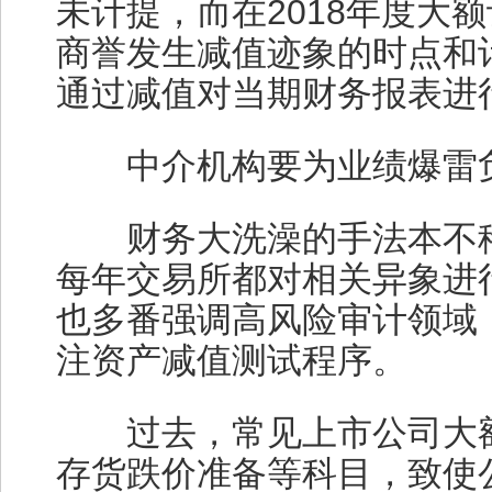
未计提，而在2018年度大
商誉发生减值迹象的时点和
通过减值对当期财务报表进
中介机构要为业绩爆雷
财务大洗澡的手法本不稀奇
每年交易所都对相关异象进
也多番强调高风险审计领域
注资产减值测试程序。
过去，常见上市公司大额
存货跌价准备等科目，致使